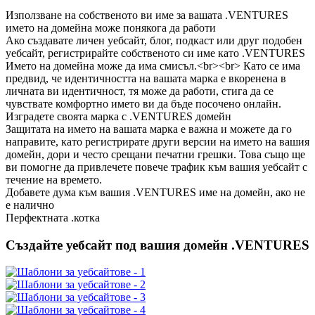
Използване на собственото ви име за вашата .VENTURES
името на домейна може понякога да работи
Ако създавате личен уебсайт, блог, подкаст или друг подобен
уебсайт, регистрирайте собственото си име като .VENTURES
Името на домейна може да има смисъл.<br><br> Като се има
предвид, че идентичността на вашата марка е вкоренена в
личната ви идентичност, тя може да работи, стига да се
чувствате комфортно името ви да бъде посочено онлайн.
Изградете своята марка с .VENTURES домейн
Защитата на името на вашата марка е важна и можете да го
направите, като регистрирате други версии на името на вашия
домейн, дори и често срещани печатни грешки. Това също ще
ви помогне да привлечете повече трафик към вашия уебсайт с
течение на времето.
Добавете дума към вашия .VENTURES име на домейн, ако не
е налично
Перфектната .котка
Създайте уебсайт под вашия домейн .VENTURES