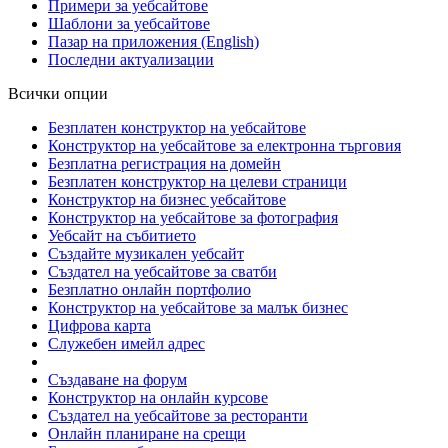
Примери за уебсайтове
Шаблони за уебсайтове
Пазар на приложения
(English)
Последни актуализации
Всички опции
Безплатен конструктор на уебсайтове
Конструктор на уебсайтове за електронна търговия
Безплатна регистрация на домейн
Безплатен конструктор на целеви страници
Конструктор на бизнес уебсайтове
Конструктор на уебсайтове за фотография
Уебсайт на събитието
Създайте музикален уебсайт
Създател на уебсайтове за сватби
Безплатно онлайн портфолио
Конструктор на уебсайтове за малък бизнес
Цифрова карта
Служебен имейл адрес
Създаване на форум
Конструктор на онлайн курсове
Създател на уебсайтове за ресторанти
Онлайн планиране на срещи