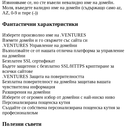
Извиняваме се, но сте въвели невалидно име на домейн.
Моля, въведете валидно име на домейн (съдържащо само az,
AZ, 0-9 и тире (-))
Фантастични характеристики
Изберете произволно име на .VENTURES
Вземете домейн и го свържете със сайта си
.VENTURES Управление на домейни
Възползвайте се от нашата отлична платформа за управление
на домейни
Безплатен SSL сертификат
Бъдете защитени с безплатно SSL/HTTPS криптиране за
всички сайтове
.VENTURES Защита на поверителността
Безплатна поверителност на домейна защитава вашата
чувствителна информация
Разширения на домейни
Изберете от огромен избор от домейни с най-ниско ниво
Персонализирана пощенска кутия
Създайте си собствена персонализирана пощенска кутия за
професионализъм
Полезни съвети