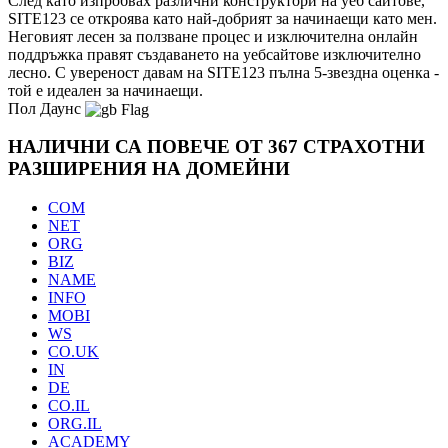
След като изпробвах различни конструктори на уеб сайтове,
SITE123 се откроява като най-добрият за начинаещи като мен.
Неговият лесен за ползване процес и изключителна онлайн
поддръжка правят създаването на уебсайтове изключително
лесно. С увереност давам на SITE123 пълна 5-звездна оценка -
той е идеален за начинаещи.
Пол Даунс
НАЛИЧНИ СА ПОВЕЧЕ ОТ 367 СТРАХОТНИ
РАЗШИРЕНИЯ НА ДОМЕЙНИ
COM
NET
ORG
BIZ
NAME
INFO
MOBI
WS
CO.UK
IN
DE
CO.IL
ORG.IL
ACADEMY