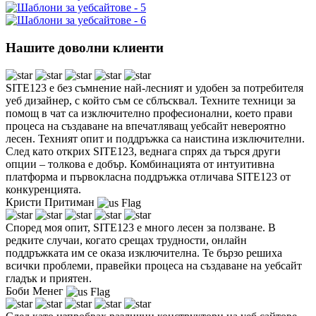
Нашите доволни клиенти
SITE123 е без съмнение най-лесният и удобен за потребителя
уеб дизайнер, с който съм се сблъсквал. Техните техници за
помощ в чат са изключително професионални, което прави
процеса на създаване на впечатляващ уебсайт невероятно
лесен. Техният опит и поддръжка са наистина изключителни.
След като открих SITE123, веднага спрях да търся други
опции – толкова е добър. Комбинацията от интуитивна
платформа и първокласна поддръжка отличава SITE123 от
конкуренцията.
Кристи Притиман
Според моя опит, SITE123 е много лесен за ползване. В
редките случаи, когато срещах трудности, онлайн
поддръжката им се оказа изключителна. Те бързо решиха
всички проблеми, правейки процеса на създаване на уебсайт
гладък и приятен.
Боби Менег