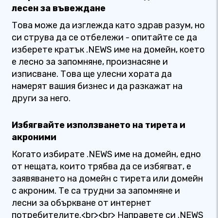
лесен за въвеждане
Това може да изглежда като здрав разум, но
си струва да се отбележи - опитайте се да
изберете кратък .NEWS име на домейн, което
е лесно за запомняне, произнасяне и
изписване. Това ще улесни хората да
намерят вашия бизнес и да разкажат на
други за него.
Избягвайте използването на тирета и
акроними
Когато избирате .NEWS име на домейн, едно
от нещата, които трябва да се избягват, е
заявяването на домейн с тирета или домейн
с акроним. Те са трудни за запомняне и
лесни за объркване от интернет
потребителите.<br><br> Направете си .NEWS