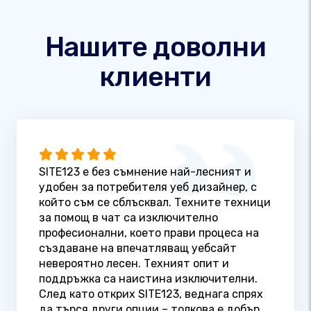
Нашите доволни
клиенти
SITE123 е без съмнение най-лесният и
удобен за потребителя уеб дизайнер, с
който съм се сблъсквал. Техните техници
за помощ в чат са изключително
професионални, което прави процеса на
създаване на впечатляващ уебсайт
невероятно лесен. Техният опит и
поддръжка са наистина изключителни.
След като открих SITE123, веднага спрях
да търся други опции – толкова е добър.