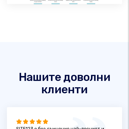
Нашите доволни
клиенти
SITE123 е без съмнение най-лесният и