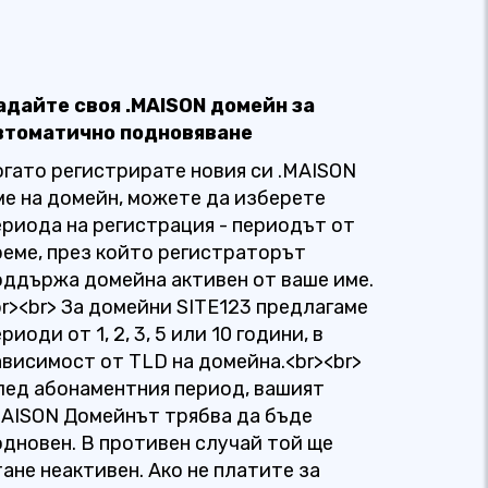
адайте своя .MAISON домейн за
втоматично подновяване
огато регистрирате новия си .MAISON
ме на домейн, можете да изберете
ериода на регистрация - периодът от
реме, през който регистраторът
оддържа домейна активен от ваше име.
br><br> За домейни SITE123 предлагаме
риоди от 1, 2, 3, 5 или 10 години, в
ависимост от TLD на домейна.<br><br>
лед абонаментния период, вашият
MAISON Домейнът трябва да бъде
одновен. В противен случай той ще
тане неактивен. Ако не платите за