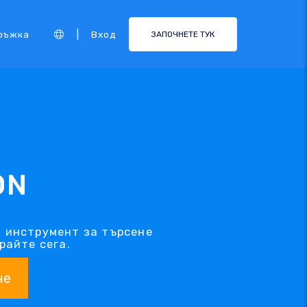
|
ръжка
Вход
ЗАПОЧНЕТЕ ТУК
ON
я инструмент за търсене
райте сега.
не