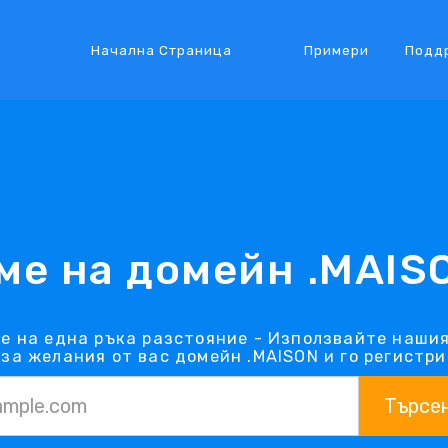
Начална Страница
Примери
Подд
ме на домейн .MAIS
е на една ръка разстояние - Използвайте наши
 за желания от вас домейн .MAISON и го регистри
Търсе