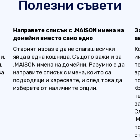
Полезни съвети
Направете списък с .MAISON имена на
З
домейни вместо само едно
а
Старият израз е да не слагаш всички
К
и.
яйца в една кошница. Същото важи и за
и
.
.MAISON имена на домейни. Разумно е да
п
са
направите списък с имена, които са
в
подходящи и харесвате, и след това да
п
изберете от наличните опции.
<
пе
з
С
.
п
с