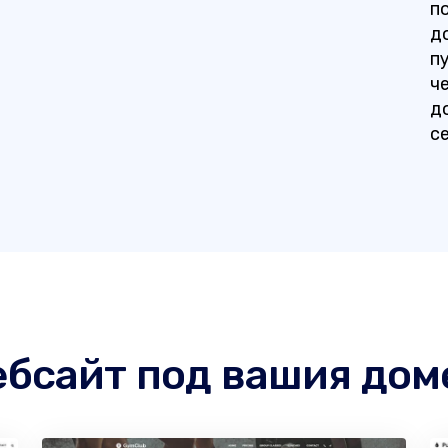
п
д
п
че
д
се
ебсайт под вашия дом