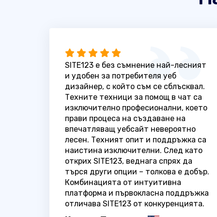
SITE123 е без съмнение най-лесният
и удобен за потребителя уеб
дизайнер, с който съм се сблъсквал.
Техните техници за помощ в чат са
изключително професионални, което
прави процеса на създаване на
впечатляващ уебсайт невероятно
лесен. Техният опит и поддръжка са
наистина изключителни. След като
открих SITE123, веднага спрях да
търся други опции – толкова е добър.
Комбинацията от интуитивна
платформа и първокласна поддръжка
отличава SITE123 от конкуренцията.