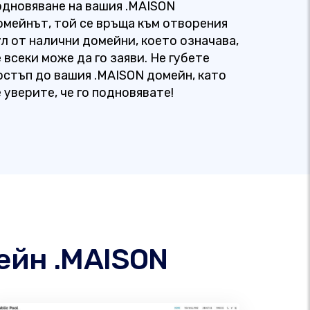
одновяване на вашия .MAISON
омейнът, той се връща към отворения
ул от налични домейни, което означава,
 всеки може да го заяви. Не губете
остъп до вашия .MAISON домейн, като
 уверите, че го подновявате!
ейн .MAISON