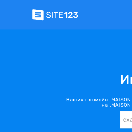
И
Вашият домейн .MAISON 
на .MAISON