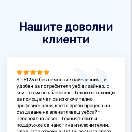
Нашите доволни
клиенти
SITE123 е без съмнение най-лесният и
удобен за потребителя уеб дизайнер, с
който съм се сблъсквал. Техните техници
за помощ в чат са изключително
професионални, което прави процеса на
създаване на впечатляващ уебсайт
невероятно лесен. Техният опит и
поддръжка са наистина изключителни.
След като открих SITE123, веднага спрях