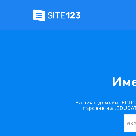
Име
Вашият домейн .EDUC
търсене на .EDUCAT