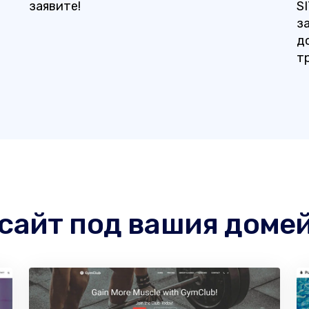
заявите!
S
з
д
т
сайт под вашия доме