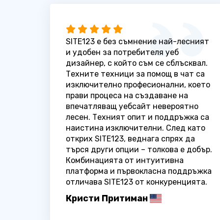
SITE123 е без съмнение най-лесният
и удобен за потребителя уеб
дизайнер, с който съм се сблъсквал.
Техните техници за помощ в чат са
изключително професионални, което
прави процеса на създаване на
впечатляващ уебсайт невероятно
лесен. Техният опит и поддръжка са
наистина изключителни. След като
открих SITE123, веднага спрях да
търся други опции – толкова е добър.
Комбинацията от интуитивна
платформа и първокласна поддръжка
отличава SITE123 от конкуренцията.
Кристи Притиман