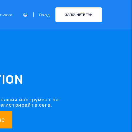
|
ръжка
Вход
ЗАПОЧНЕТЕ ТУК
TION
 нашия инструмент за
регистрирайте сега.
не