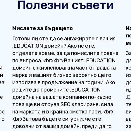
Полезни съвети
Мислете за бъдещето
И
п
Готови ли сте да се ангажирате с вашия
в
.EDUCATION домейн? Ако не сте,
отделете време, за да помислите повече
З
по въпроса. <br><br>Вашият .EDUCATION
д
N
домейн е жизненоважна част от вашата
к
ни
марка и вашият бизнес вероятно ще го
и
ва
използва в продължение на години. Ако
д
в
решите да промените .EDUCATION
и
се
домейна на вашата компания по-късно,
.
това ще ви струва SEO класиране, сила
т
се
на марката и в крайна сметка пари. <br>
в
то
<br>Затова бъдете сигурни, че сте
в
доволни от вашия домейн, преди да го
з