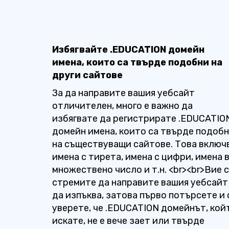
Избягвайте .EDUCATION домейн
имена, които са твърде подобни на
други сайтове
За да направите вашия уебсайт
отличителен, много е важно да
избягвате да регистрирате .EDUCATIO
домейн имена, които са твърде подоб
на съществуващи сайтове. Това включ
имена с тирета, имена с цифри, имена 
множествено число и т.н. <br><br>Вие 
стремите да направите вашия уебсайт
да изпъква, затова първо потърсете и 
уверете, че .EDUCATION домейнът, кой
искате, не е вече зает или твърде