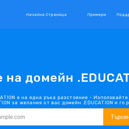
Начална Страница
Примери
Подд
 на домейн .EDUCA
ATION е на една ръка разстояние - Използвайте
ION за желания от вас домейн .EDUCATION и го 
Търсе