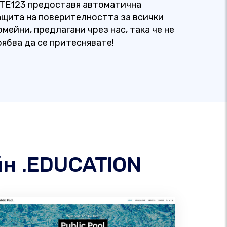
ITE123 предоставя автоматична
ащита на поверителността за всички
омейни, предлагани чрез нас, така че не
рябва да се притеснявате!
йн .EDUCATION