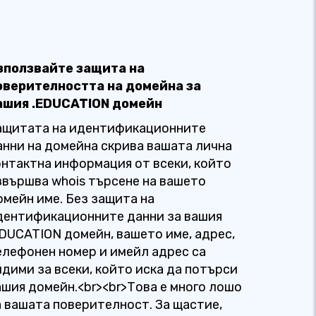
зползвайте защита на
оверителността на домейна за
ашия .EDUCATION домейн
ащитата на идентификационните
анни на домейна скрива вашата лична
онтактна информация от всеки, който
звършва whois търсене на вашето
омейн име. Без защита на
дентификационните данни за вашия
EDUCATION домейн, вашето име, адрес,
елефонен номер и имейл адрес са
идими за всеки, който иска да потърси
ашия домейн.<br><br>Това е много лошо
а вашата поверителност. За щастие,