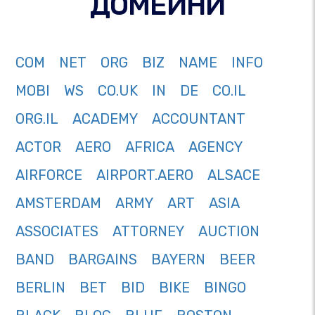
ДОМЕЙНИ
COM
NET
ORG
BIZ
NAME
INFO
MOBI
WS
CO.UK
IN
DE
CO.IL
ORG.IL
ACADEMY
ACCOUNTANT
ACTOR
AERO
AFRICA
AGENCY
AIRFORCE
AIRPORT.AERO
ALSACE
AMSTERDAM
ARMY
ART
ASIA
ASSOCIATES
ATTORNEY
AUCTION
BAND
BARGAINS
BAYERN
BEER
BERLIN
BET
BID
BIKE
BINGO