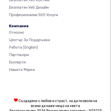
Безплатен Уеб Хостинг
Безплатен Уеб Дизайн
Професионални SEO Услуги
Компания
Относно
Център За Поддръжка
Работа
(English)
Партньори
Експерти
Нашата Марка
Създадено с любов и страст, за да позволи на
всеки да каже нещо на света
Авторско право 2026 Всички права запазени - SITE123