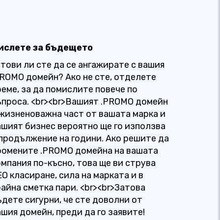
ислете за бъдещето
отови ли сте да се ангажирате с вашия
PROMO домейн? Ако не сте, отделете
реме, за да помислите повече по
ъпроса. <br><br>Вашият .PROMO домейн
 жизненоважна част от вашата марка и
ашият бизнес вероятно ще го използва
 продължение на години. Ако решите да
ромените .PROMO домейна на вашата
омпания по-късно, това ще ви струва
EO класиране, сила на марката и в
райна сметка пари. <br><br>Затова
ъдете сигурни, че сте доволни от
ашия домейн, преди да го заявите!