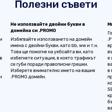
Полезни съвети
Не използвайте двойни букви в
М
домейна си .PROMO
Г
и
Избягвайте използването на домейн
.
имена с двойни букви, като bb, ww и т.н.
в
Това ще помогне на уебсайта ви, като
в
в
избегнете ситуация, в която трафикът
е
се губи поради правописни грешки.
в
Изберете внимателно името на вашия
в
и
.PROMO домейн.
п
к
S
к
б
в