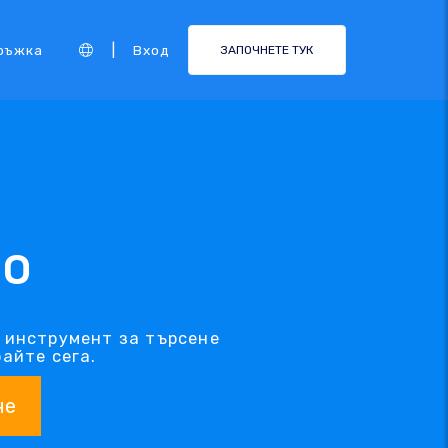
|
ръжка
Вход
ЗАПОЧНЕТЕ ТУК
MO
 инструмент за търсене
айте сега.
не