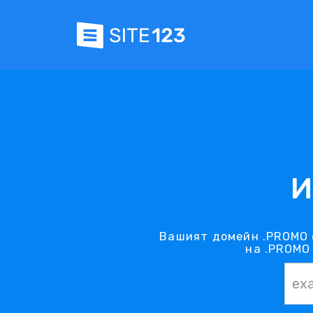
И
Вашият домейн .PROMO 
на .PROMO