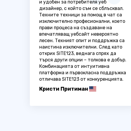
и удобен за потребителя уеб
дизайнер, с който съм се сблъсквал.
Техните техници за помощ в чат са
изключително професионални, което
прави процеса на създаване на
впечатляващ уебсайт невероятно
лесен. Техният опит и поддръжка са
наистина изключителни. След като
открих SITE123, веднага спрях да
търся други опции – толкова е добър.
Комбинацията от интуитивна
платформа и първокласна поддръжка
отличава SITE123 от конкуренцията.
Кристи Притиман