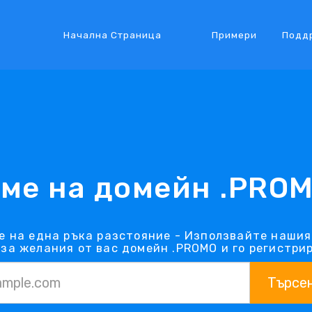
Начална Страница
Примери
Подд
ме на домейн .PRO
е на една ръка разстояние - Използвайте нашия
 за желания от вас домейн .PROMO и го регистрир
Търсе