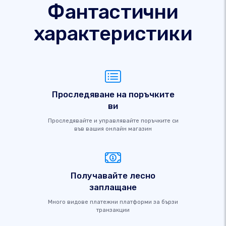
Фантастични
характеристики
Проследяване на поръчките
ви
Проследявайте и управлявайте поръчките си
във вашия онлайн магазин
Получавайте лесно
заплащане
Много видове платежни платформи за бързи
транзакции