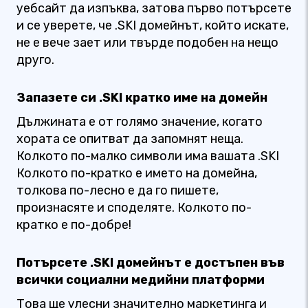
уебсайт да изпъква, затова първо потърсете
и се уверете, че .SKI домейнът, който искате,
не е вече зает или твърде подобен на нещо
друго.
Запазете си .SKI кратко име на домейн
Дължината е от голямо значение, когато
хората се опитват да запомнят неща.
Колкото по-малко символи има вашата .SKI
Колкото по-кратко е името на домейна,
толкова по-лесно е да го пишете,
произнасяте и споделяте. Колкото по-
кратко е по-добре!
Потърсете .SKI домейнът е достъпен във
всички социални медийни платформи
Това ще улесни значително маркетинга и