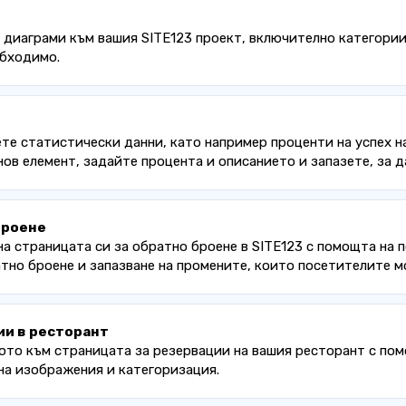
 диаграми към вашия SITE123 проект, включително категории 
обходимо.
те статистически данни, като например проценти на успех на
ов елемент, задайте процента и описанието и запазете, за д
броене
а страницата си за обратно броене в SITE123 с помощта на
атно броене и запазване на промените, които посетителите м
ии в ресторант
нюто към страницата за резервации на вашия ресторант с п
 на изображения и категоризация.