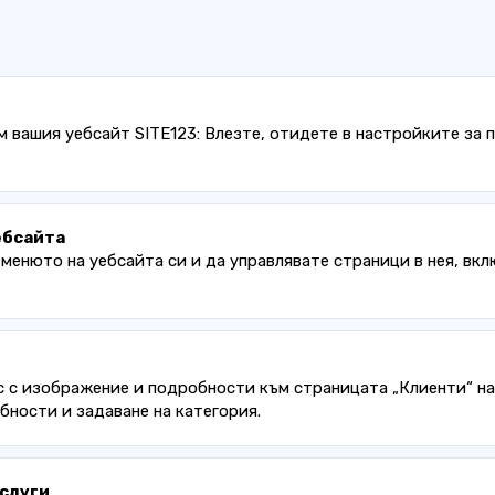
 вашия уебсайт SITE123: Влезте, отидете в настройките за п
ебсайта
 менюто на уебсайта си и да управлявате страници в нея, вк
с с изображение и подробности към страницата „Клиенти“ на 
бности и задаване на категория.
слуги