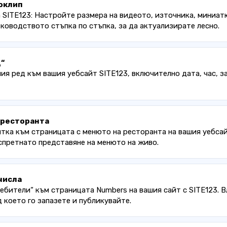
оклип
 SITE123: Настройте размера на видеото, източника, миниат
оводството стъпка по стъпка, за да актуализирате лесно.
“
ия ред към вашия уебсайт SITE123, включително дата, час, з
 ресторанта
итка към страницата с менюто на ресторанта на вашия уебса
спретнато представяне на менюто на живо.
числа
ребители“ към страницата Numbers на вашия сайт с SITE123. 
д което го запазете и публикувайте.