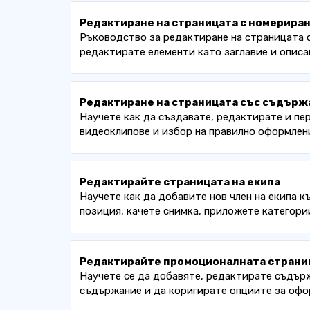
Редактиране на страницата с номерира
Ръководство за редактиране на страницата с
редактирате елементи като заглавие и описан
Редактиране на страницата със съдърж
Научете как да създавате, редактирате и пе
видеоклипове и избор на правилно оформлени
Редактирайте страницата на екипа
Научете как да добавите нов член на екипа к
позиция, качете снимка, приложете категори
Редактирайте промоционалната страни
Научете се да добавяте, редактирате съдърж
съдържание и да коригирате опциите за офо