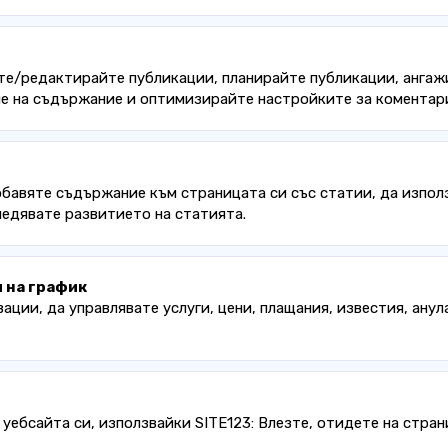
йте/редактирайте публикации, планирайте публикации, анга
не на съдържание и оптимизирайте настройките за коментар
обавяте съдържание към страницата си със статии, да изпол
ледявате развитието на статията.
 на график
ации, да управлявате услуги, цени, плащания, известия, ану
уебсайта си, използвайки SITE123: Влезте, отидете на стран