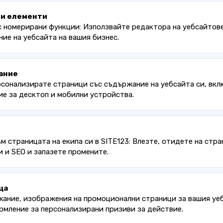
ни елементи
 номерирани функции: Използвайте редактора на уебсайтове
ие на уебсайта на вашия бизнес.
ание
рсонализирате страници със съдържание на уебсайта си, вкл
е за десктоп и мобилни устройства.
ъм страницата на екипа си в SITE123: Влезте, отидете на стра
и и SEO и запазете промените.
ца
ание, изображения на промоционални страници за вашия уебс
рмление за персонализирани призиви за действие.