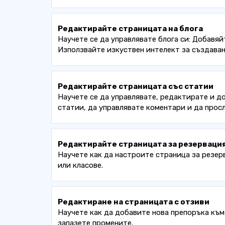
Редактирайте страницата на блога
Научете се да управлявате блога си: Добавя
Използвайте изкуствен интелект за създава
Редактирайте страницата със статии
Научете се да управлявате, редактирате и д
статии, да управлявате коментари и да прос
Редактирайте страницата за резервация
Научете как да настроите страница за резерв
или класове.
Редактиране на страницата с отзиви
Научете как да добавите нова препоръка към 
запазете промените.