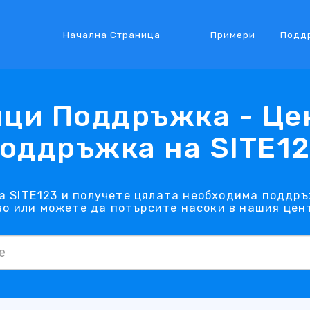
Начална Страница
Примери
Подд
ци Поддръжка - Це
оддръжка на SITE1
а SITE123 и получете цялата необходима поддръж
о или можете да потърсите насоки в нашия цен