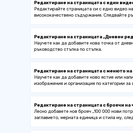
Редактиране на страницата с един виде
Редактирайте страницата си с едно видео на
висококачествено съдържание. Следвайте рък
Редактиране на страницата „Дневен ред
Научете как да добавите нова точка от дневн
ръководство стъпка по стъпка.
Редактиране на страницата с менюто на
Научете как да добавите ново ястие или нап
изображения и организация по категории за 
Редактиране на страницата с броячи на 
Лесно добавете нов брояч „100 000 нови пот
заглавието, мерната единица и стила му, сле