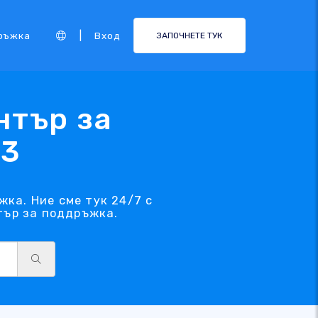
|
ръжка
Вход
ЗАПОЧНЕТЕ ТУК
нтър за
23
ка. Ние сме тук 24/7 с
тър за поддръжка.