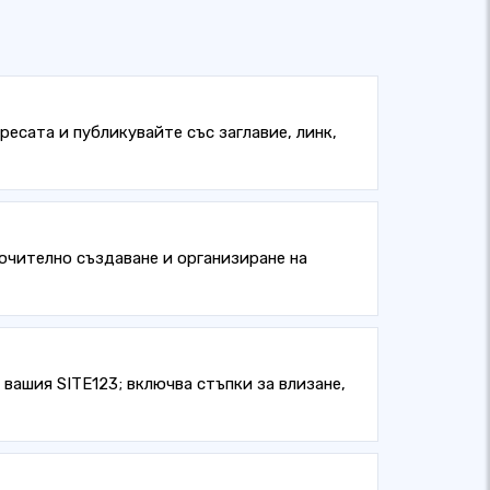
ресата и публикувайте със заглавие, линк,
лючително създаване и организиране на
вашия SITE123; включва стъпки за влизане,