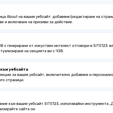
ца About на вашия уебсайт: добавяне/редактиране на страни
е и включване на призиви за действие.
ЗВ с генерирани от изкуствен интелект отговори в SITE123: 
туализиране на секцията ви с ЧЗВ.
 към уебсайта
секции за вашия уебсайт, включително добавяне и персонализ
ого страници.
ние към вашия уебсайт SITE123, използвайки инструмента „До
лизирайте сайта си.