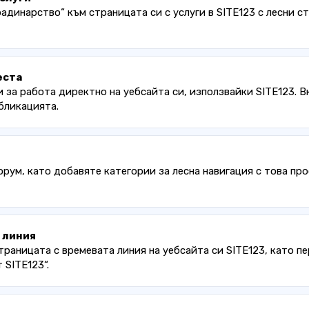
адинарство“ към страницата си с услуги в SITE123 с лесни ст
еста
 за работа директно на уебсайта си, използвайки SITE123. В
убликацията.
орум, като добавяте категории за лесна навигация с това пр
 линия
раницата с времевата линия на уебсайта си SITE123, като пе
 SITE123“.