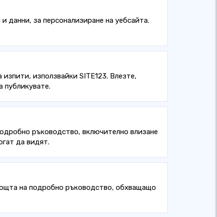
и данни, за персонализиране на уебсайта.
 изпити, използвайки SITE123. Влезте,
а публикувате.
 подробно ръководство, включително влизане
огат да видят.
омощта на подробно ръководство, обхващащо