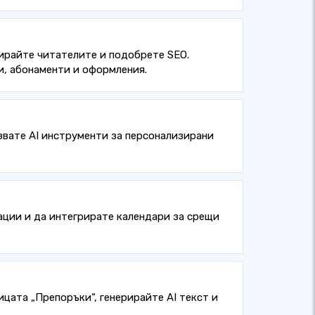
жирайте читателите и подобрете SEO.
и, абонаменти и оформления.
звате AI инструменти за персонализирани
лации и да интегрирате календари за срещи
ицата „Препоръки“, генерирайте AI текст и