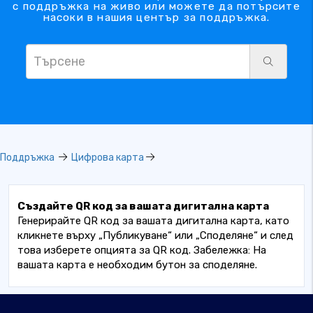
с поддръжка на живо или можете да потърсите
насоки в нашия център за поддръжка.
Поддръжка
Цифрова карта
Създайте QR код за вашата дигитална карта
Генерирайте QR код за вашата дигитална карта, като
кликнете върху „Публикуване“ или „Споделяне“ и след
това изберете опцията за QR код. Забележка: На
вашата карта е необходим бутон за споделяне.