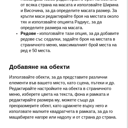
от всяка страна на масата и използвайте Ширина 
и Височина, за да определите масата размер.
За 
кръгли маси редактирайте броя на местата около 
тях и използвайте опцията Радиус, за да 
определите размера на масата.
Редове -
използвайте тази опция, за да добавите 
редове със седалки, задайте броя на местата в 
страничното меню, максималният брой места на 
ред е 50 места.
Добавяне на обекти
Използвайте обекти, за да представите различни 
елементи във вашето място, като сцена, пътеки и др.
Редактирайте настройките на обекта в страничното 
меню, изберете цвета на текста, фона и рамката и 
редактирайте размера му, можете също да 
преоразмерите обект, като щракнете върху него и 
използвате малките квадратчета в рамката, за да го 
мащабирате нагоре или надолу и от страна до страна.