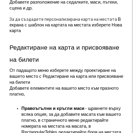
Добавете разположение на седалките, маси, пътеки, 
сцена и др.
За да създадете персонализирана карта на местата
В 
екрана с шаблон на картата на местата изберете Нова 
карта
Редактиране на карта и присвояване 
на билети
От падащото меню изберете между проектиране на 
вашето място с Редактиране на карта или присвояване 
на билети
Добавете елементите на вашето място към празното 
платно,
Правоъгълни и кръгли маси
- щракнете върху 
всяка опция, за да добавите масата към вашето 
платно, в страничното меню редактирайте 
номерата на местата на масата, в 
RectangularTebles редактирайте броя на местата 