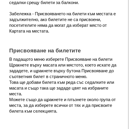
седалки срещу билети за балкони.
Забележка - Присвояването на билети към местата е 
задължително, ако билетите не са присвоени, 
посетителите няма да могат да изберат място от 
Картата на местата.
Присвояване на билетите
В падащото меню изберете Присвояване на билети
Щракнете върху масата или мястото, което искате да 
зададете, и щракнете върху бутона Присвояване до 
съответния билет в страничното меню.
Това ще добави билета към реда със седалките или 
масата и също така ще зададе цвят на избраните 
места.
Можете също да щракнете и плъзнете около група от 
места, за да изберете всички от тях и да присвоите 
билета към селекцията.