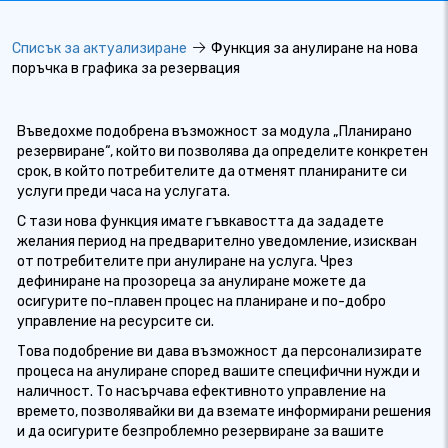
Списък за актуализиране
Функция за анулиране на нова
поръчка в графика за резервация
Въведохме подобрена възможност за модула „Планирано
резервиране“, който ви позволява да определите конкретен
срок, в който потребителите да отменят планираните си
услуги преди часа на услугата.
С тази нова функция имате гъвкавостта да зададете
желания период на предварително уведомление, изискван
от потребителите при анулиране на услуга. Чрез
дефиниране на прозореца за анулиране можете да
осигурите по-плавен процес на планиране и по-добро
управление на ресурсите си.
Това подобрение ви дава възможност да персонализирате
процеса на анулиране според вашите специфични нужди и
наличност. То насърчава ефективното управление на
времето, позволявайки ви да вземате информирани решения
и да осигурите безпроблемно резервиране за вашите