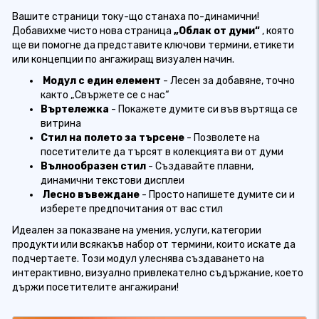
Вашите страници току-що станаха по-динамични!
Добавихме чисто нова страница
„Облак от думи“
, която
ще ви помогне да представите ключови термини, етикети
или концепции по ангажиращ визуален начин.
️
Модул с един елемент
- Лесен за добавяне, точно
както „Свържете се с нас“
Въртележка
- Покажете думите си във въртяща се
витрина
Стил на полето за търсене
- Позволете на
посетителите да търсят в колекцията ви от думи
Вълнообразен стил
- Създавайте плавни,
динамични текстови дисплеи
️
Лесно въвеждане
- Просто напишете думите си и
изберете предпочитания от вас стил
Идеален за показване на умения, услуги, категории
продукти или всякакъв набор от термини, които искате да
подчертаете. Този модул улеснява създаването на
интерактивно, визуално привлекателно съдържание, което
държи посетителите ангажирани!