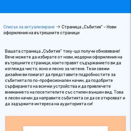
Списък за актуализиране
Страница „Събития“ – Нови
оформления на вътрешните страници
Вашата страница „Събития“ току-що получи обновяване!
Вече можете да избирате от нови, модерни оформления на
вътрешните страници, които правят съдържанието ви да
изглежда чисто, ясно и лесно за четене. Тези свежи
дизайни ви помагат да представите подробностите за
събитията по по-професионален начин, да подобрите
сърфирането на всички устройства и да привлечете
вниманието на посетителите със стилен външен вид. Това
е лесен начин да направите събитията си да се открояват и
да задържите интереса на аудиторията си!