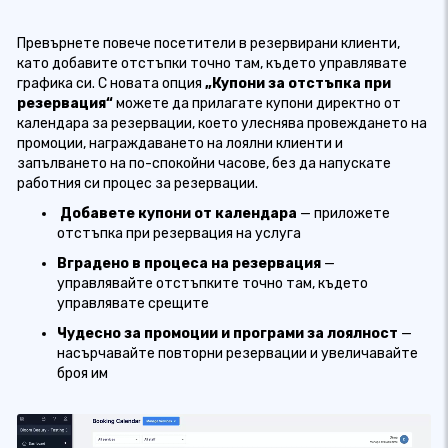
Превърнете повече посетители в резервирани клиенти,
като добавите отстъпки точно там, където управлявате
графика си. С новата
опция
„Купони за отстъпка при
резервация“
можете да прилагате купони директно от
календара за резервации, което улеснява провеждането на
промоции, награждаването на лоялни клиенти и
запълването на по-спокойни часове, без да напускате
работния си процес за резервации.
Добавете купони от календара
— приложете
отстъпка при резервация на услуга
Вградено в процеса на резервация
—
управлявайте отстъпките точно там, където
управлявате срещите
Чудесно за промоции и програми за лоялност
—
насърчавайте повторни резервации и увеличавайте
броя им