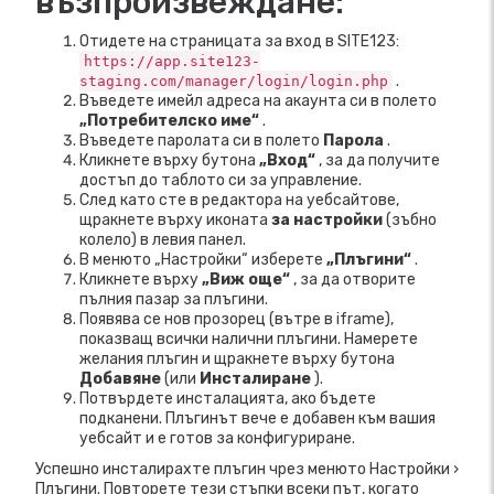
възпроизвеждане:
Отидете на страницата за вход в SITE123:
https://app.site123-
.
staging.com/manager/login/login.php
Въведете имейл адреса на акаунта си в полето
„Потребителско име“
.
Въведете паролата си в полето
Парола
.
Кликнете върху бутона
„Вход“
, за да получите
достъп до таблото си за управление.
След като сте в редактора на уебсайтове,
щракнете върху иконата
за настройки
(зъбно
колело) в левия панел.
В менюто „Настройки“ изберете
„Плъгини“
.
Кликнете върху
„Виж още“
, за да отворите
пълния пазар за плъгини.
Появява се нов прозорец (вътре в iframe),
показващ всички налични плъгини. Намерете
желания плъгин и щракнете върху бутона
Добавяне
(или
Инсталиране
).
Потвърдете инсталацията, ако бъдете
подканени. Плъгинът вече е добавен към вашия
уебсайт и е готов за конфигуриране.
Успешно инсталирахте плъгин чрез менюто Настройки ›
Плъгини. Повторете тези стъпки всеки път, когато