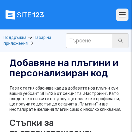
Поддръжка
Пазар на
приложения
Добавяне на плъгини и
персонализиран код
Тази статия обяснява как да добавите нов плъгин към
вашия уебсайт SITE123 от секцията „Настройки“. Като
следвате стъпките по-долу, ще влезете в профила си,
ще получите достъп до секцията „Плъгини“ и ще
инсталирате желания плъгин само с няколко кликвания.
Стъпки за