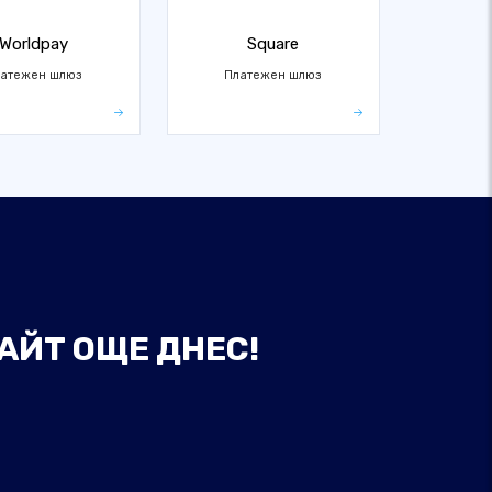
Worldpay
Square
атежен шлюз
Платежен шлюз
АЙТ ОЩЕ ДНЕС!