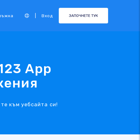
|
ръжка
Вход
ЗАПОЧНЕТЕ ТУК
E123 App
жения
ите към уебсайта си!