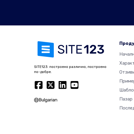
Прод
Начал
Харак
SITE123: построено различно, построено
Отзив
по-добре.
Приме
Шабло
Пазар
Bulgarian
После