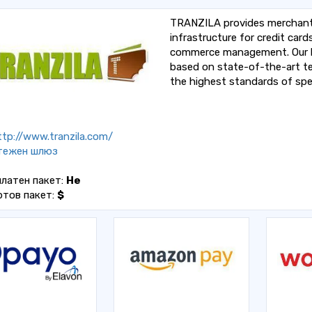
TRANZILA provides merchants
infrastructure for credit car
commerce management. Our lead
based on state-of-the-art tec
the highest standards of speed,
tp://www.tranzila.com/
тежен шлюз
латен пакет:
Не
ртов пакет:
$