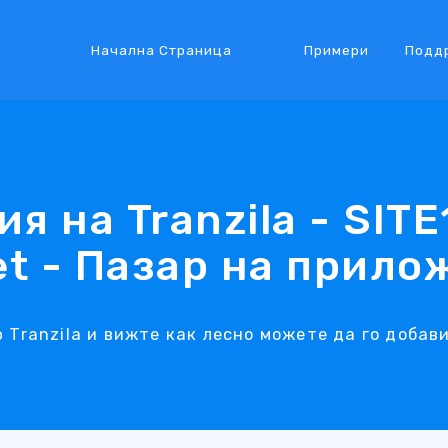
Начална Страница
Примери
Подд
я на Tranzila - SIT
et - Пазар на прило
Tranzila и вижте как лесно можете да го добав