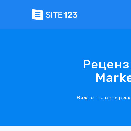
Рецензи
Mark
Вижте пълното ревю 