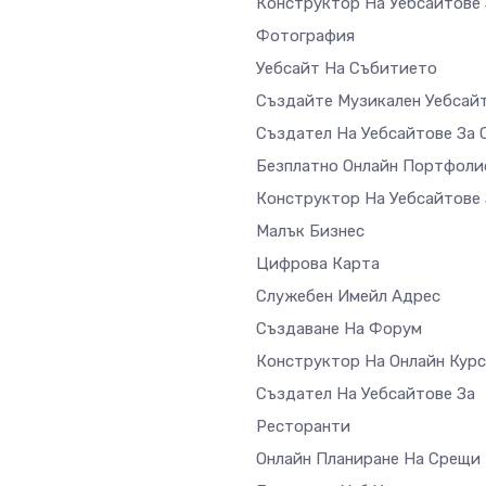
Конструктор На Уебсайтове 
Фотография
Уебсайт На Събитието
Създайте Музикален Уебсай
Създател На Уебсайтове За 
Безплатно Онлайн Портфоли
Конструктор На Уебсайтове 
Малък Бизнес
Цифрова Карта
Служебен Имейл Адрес
Създаване На Форум
Конструктор На Онлайн Кур
Създател На Уебсайтове За
Ресторанти
Онлайн Планиране На Срещи