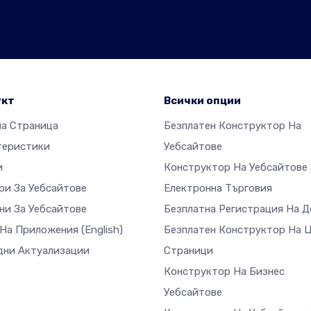
укт
Всички опции
на Страница
Безплатен Конструктор На
теристики
Уебсайтове
и
Конструктор На Уебсайтове 
ри За Уебсайтове
Електронна Търговия
ни За Уебсайтове
Безплатна Регистрация На 
 На Приложения
(English)
Безплатен Конструктор На 
дни Актуализации
Страници
Конструктор На Бизнес
Уебсайтове