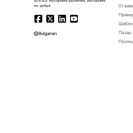
SITE123: построено различно, построено
Отзив
по-добре.
Приме
Шабло
Пазар
Bulgarian
После