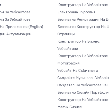
и
Конструктор На Уебсайтове 
ри За Уебсайтове
Електронна Търговия
ни За Уебсайтове
Безплатна Регистрация На 
 На Приложения
(English)
Безплатен Конструктор На 
дни Актуализации
Страници
Конструктор На Бизнес
Уебсайтове
Конструктор На Уебсайтове 
Фотография
Уебсайт На Събитието
Създайте Музикален Уебсай
Създател На Уебсайтове За 
Безплатно Онлайн Портфоли
Конструктор На Уебсайтове 
Малък Бизнес