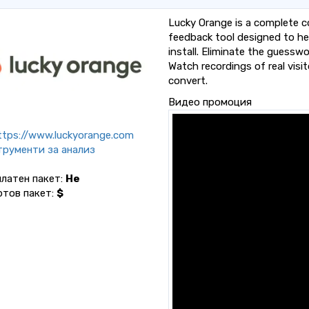
Lucky Orange is a complete c
feedback tool designed to hel
install. Eliminate the guessw
Watch recordings of real visi
convert.
Видео промоция
tps://www.luckyorange.com
трументи за анализ
латен пакет:
Не
ртов пакет:
$