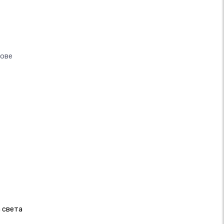
сове
а света