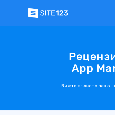
Рецензи
App Ma
Вижте пълното ревю Lu