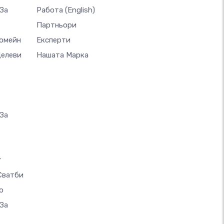
За
Работа
(English)
Партньори
Домейн
Експерти
Целеви
Нашата Марка
За
т
Сватби
о
За