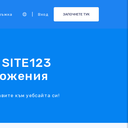
|
ръжка
Вход
ЗАПОЧНЕТЕ ТУК
 SITE123
ложения
авите към уебсайта си!