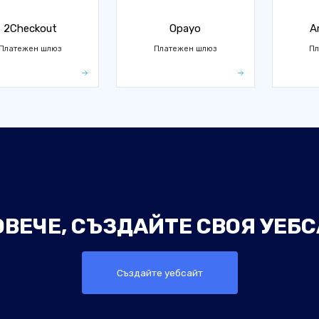
2Checkout
Opayo
A
Платежен шлюз
Платежен шлюз
Пл
ОВЕЧЕ, СЪЗДАЙТЕ СВОЯ УЕБС
Създайте уебсайт