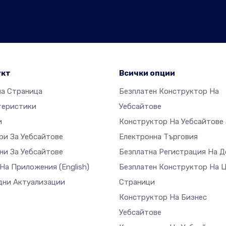
укт
Всички опции
на Страница
Безплатен Конструктор На
теристики
Уебсайтове
и
Конструктор На Уебсайтове 
ри За Уебсайтове
Електронна Търговия
ни За Уебсайтове
Безплатна Регистрация На 
 На Приложения
(English)
Безплатен Конструктор На 
дни Актуализации
Страници
Конструктор На Бизнес
Уебсайтове