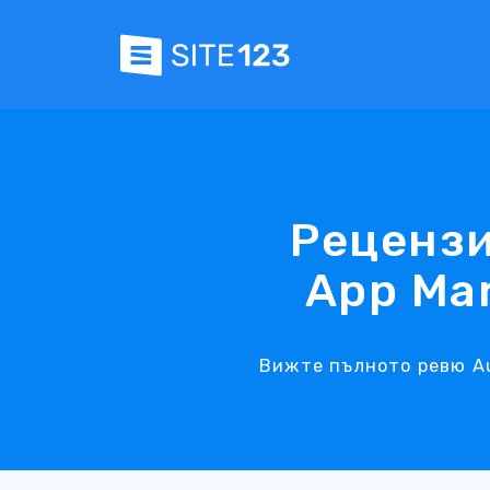
Рецензи
App Ma
Вижте пълното ревю Au