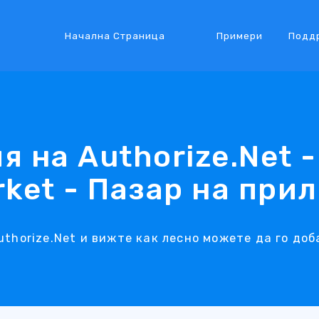
Начална Страница
Примери
Подд
я на Authorize.Net -
rket - Пазар на при
thorize.Net и вижте как лесно можете да го доб