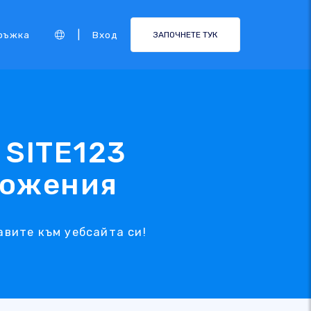
|
ръжка
Вход
ЗАПОЧНЕТЕ ТУК
 SITE123
ложения
авите към уебсайта си!