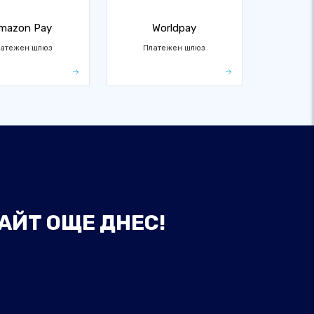
mazon Pay
Worldpay
атежен шлюз
Платежен шлюз
АЙТ ОЩЕ ДНЕС!