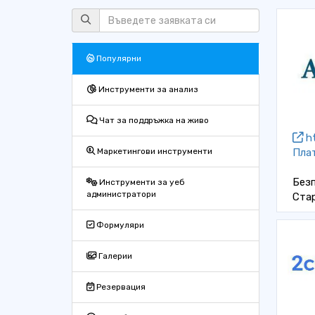
Популярни
Инструменти за анализ
Чат за поддръжка на живо
ht
Пла
Маркетингови инструменти
Безп
Инструменти за уеб
администратори
Ста
Формуляри
Галерии
Резервация