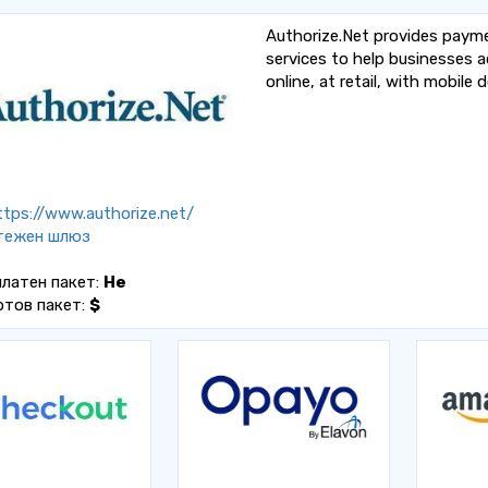
Authorize.Net provides pay
services to help businesses 
online, at retail, with mobile
tps://www.authorize.net/
тежен шлюз
латен пакет:
Не
ртов пакет:
$