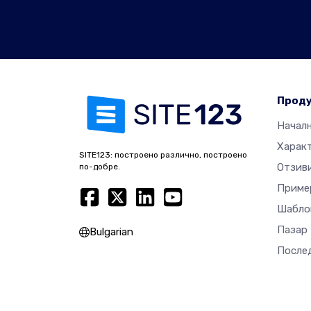
Прод
Начал
Харак
SITE123: построено различно, построено
Отзив
по-добре.
Приме
Шабло
Пазар
Bulgarian
После