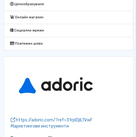
Ценообразуване
Онлайн магазин
Социални мрежи
Платежен шлюз
https://adoric.com/?ref=31rpIDjIL1VwF
Маркетингови инструменти